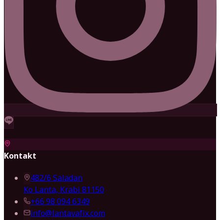
Kontakt
482/6 Saladan
Ko Lanta, Krabi 81150
+66 98 094 6349
info@lantavafix.com