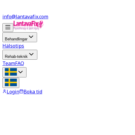
info@lantavafix.com
Behandlingar
Hälsotips
Rehab-teknik
Team
FAQ
Login
Boka tid