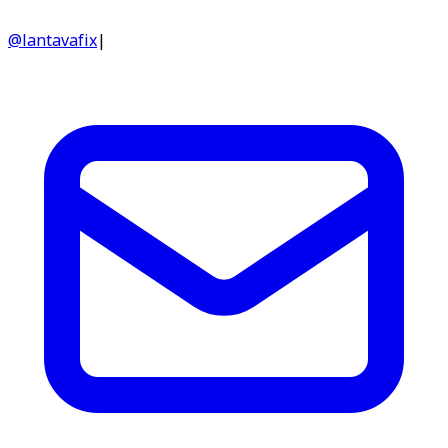
@lantavafix
|