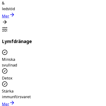
&
ledstöd
Mer
Lymfdränage
Minska
svullnad
Detox
Stärka
immunförsvaret
Mer