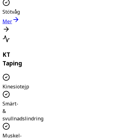
Stötvåg
Mer
KT
Taping
Kinesiotejp
Smärt-
&
svullnadslindring
Muskel-