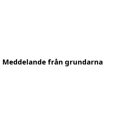
prestanda.
KT Taping
Kinesiotejp för smärtlindring, svullnadsreduceri
och förbättrad rörelseförmåga.
Meddelande från grundarna
PT.SUTTIDA CHOOLUAN
Fysioterapeut