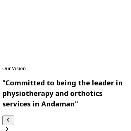
Shockwave
E-Stim
Dry Needling
Cupping
Manual Therapy
Our Vision
"Committed to being the leader in
physiotherapy and orthotics
services in Andaman"