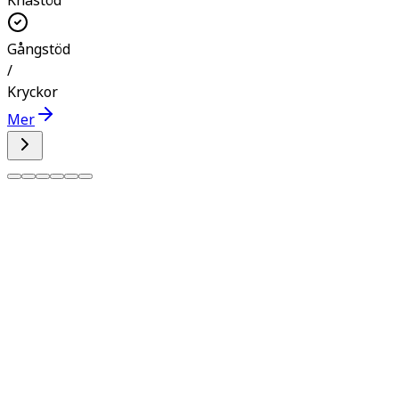
Knästöd
Gångstöd
/
Kryckor
Mer