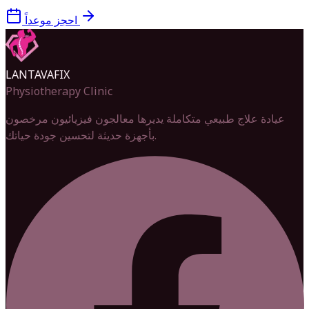
احجز موعداً
LANTAVAFIX
Physiotherapy Clinic
عيادة علاج طبيعي متكاملة يديرها معالجون فيزيائيون مرخصون
بأجهزة حديثة لتحسين جودة حياتك.